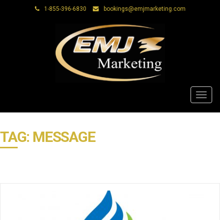
1-855-396-6830
bookings@emjmarketing.com
Toggl
navig
TAG: MESSAGE